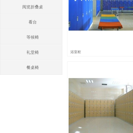
阅览折叠桌
看台
等候椅
浴室柜
礼堂椅
餐桌椅