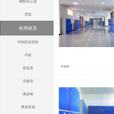
钢制办公桌
货架
校用家具
书包柜浴室柜
书架
书包柜
宿舍床
实验室
课桌椅
课桌拼桌