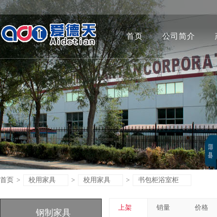
首页
公司简介
首页
>
校用家具
>
校用家具
>
书包柜浴室柜
上架
销量
价格
钢制家具