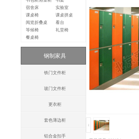
书包柜浴室柜
书架
宿舍床
实验室
课桌椅
课桌拼桌
阅览折叠桌
看台
等候椅
礼堂椅
餐桌椅
钢制家具
铁门文件柜
玻门文件柜
更衣柜
套色薄边柜
铝合金扣手