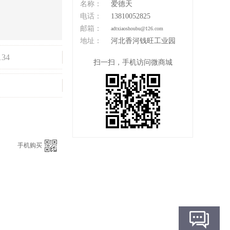
名称：
爱德天
电话：
13810052825
邮箱：
adtxiaoshoubu@126.com
地址：
河北香河钱旺工业园
134
扫一扫，手机访问微商城
：
手机购买