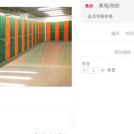
来电询价
售价
会员等级价格
000
编号：
商品规格
数量
有货
减
增
少
加
数
数
量
量