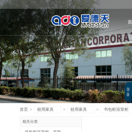
首页
>
校用家具
>
校用家具
>
书包柜浴室柜
相关分类