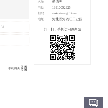
名称：
爱德天
电话：
13810052825
邮箱：
adtxiaoshoubu@126.com
地址：
河北香河钱旺工业园
131
扫一扫，手机访问微商城
：
手机购买