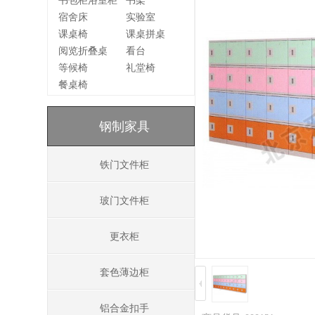
书包柜浴室柜
书架
宿舍床
实验室
课桌椅
课桌拼桌
阅览折叠桌
看台
等候椅
礼堂椅
餐桌椅
钢制家具
铁门文件柜
玻门文件柜
更衣柜
套色薄边柜
铝合金扣手