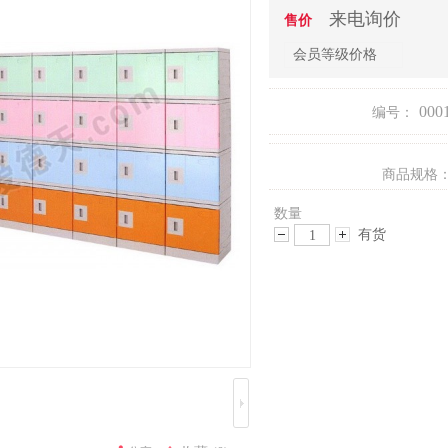
来电询价
售价
会员等级价格
000
编号：
商品规格
数量
有货
减
增
少
加
数
数
量
量