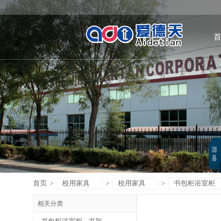
首页
>
校用家具
>
校用家具
>
书包柜浴室柜
相关分类