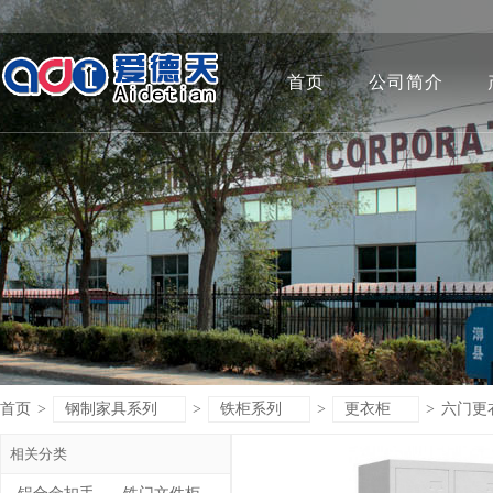
首页
公司简介
首页
>
钢制家具系列
>
铁柜系列
>
更衣柜
>
六门更
相关分类