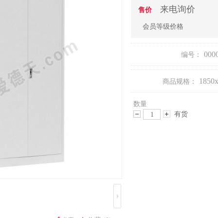
来电询价
售价
会员等级价格
000
编号：
1850
商品规格：
数量
有货
减
增
少
加
数
数
量
量