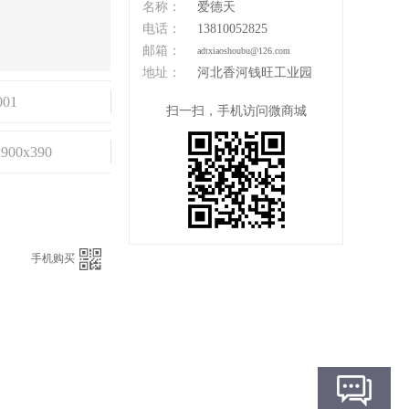
名称：
爱德天
电话：
13810052825
邮箱：
adtxiaoshoubu@126.com
地址：
河北香河钱旺工业园
001
扫一扫，手机访问微商城
x900x390
手机购买