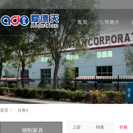
首页
公司简介
首页
>
分类4
上架
销量
价格
钢制家具